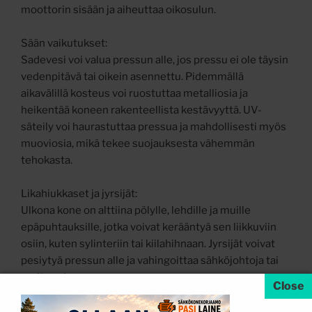
moottorin sisään ja aiheuttaa oikosulun.
Sään vaikutukset:
Sadevesi voi valua pressun alle, jos pressu ei ole täysin
vedenpitävä tai oikein asennettu. Pidemmällä
aikavälillä kosteus voi ruostuttaa metalliosia ja
heikentää koneen rakenteellista kestävyyttä. UV-
säteily voi haurastuttaa pressua ja mahdollisesti myös
muoviosia, mikä tekee suojauksesta vähemmän
tehokasta.
Likahiukkaset ja jyrsijät:
Ulkona kone on alttiina pölylle, lehdille ja muille
epäpuhtauksille, jotka voivat kerääntyä sen liikkuviin
osiin, kuten sylinteriin tai kiilahihnaan. Jyrsijät voivat
pesiytyä pressun alle ja vahingoittaa sähköjohtoja tai
muita osia.
Lämpötilan vaihtelut: