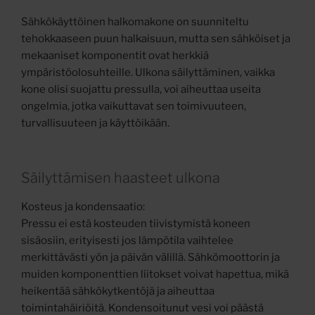
Sähkökäyttöinen halkomakone on suunniteltu
tehokkaaseen puun halkaisuun, mutta sen sähköiset ja
mekaaniset komponentit ovat herkkiä
ympäristöolosuhteille. Ulkona säilyttäminen, vaikka
kone olisi suojattu pressulla, voi aiheuttaa useita
ongelmia, jotka vaikuttavat sen toimivuuteen,
turvallisuuteen ja käyttöikään.
Säilyttämisen haasteet ulkona
Kosteus ja kondensaatio:
Pressu ei estä kosteuden tiivistymistä koneen
sisäosiin, erityisesti jos lämpötila vaihtelee
merkittävästi yön ja päivän välillä. Sähkömoottorin ja
muiden komponenttien liitokset voivat hapettua, mikä
heikentää sähkökytkentöjä ja aiheuttaa
toimintahäiriöitä. Kondensoitunut vesi voi päästä