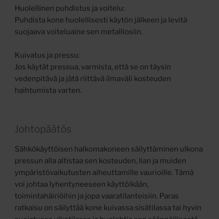
Huolellinen puhdistus ja voitelu:
Puhdista kone huolellisesti käytön jälkeen ja levitä
suojaava voiteluaine sen metalliosiin.
Kuivatus ja pressu:
Jos käytät pressua, varmista, että se on täysin
vedenpitävä ja jätä riittävä ilmaväli kosteuden
haihtumista varten.
Johtopäätös
Sähkökäyttöisen halkomakoneen säilyttäminen ulkona
pressun alla altistaa sen kosteuden, lian ja muiden
ympäristövaikutusten aiheuttamille vaurioille. Tämä
voi johtaa lyhentyneeseen käyttöikään,
toimintahäiriöihin ja jopa vaaratilanteisiin. Paras
ratkaisu on säilyttää kone kuivassa sisätilassa tai hyvin