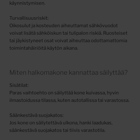
käynnistymisen.
Turvallisuusriskit:
Oikosulut ja kosteuden aiheuttamat sähkövuodot
voivat lisätä sähköiskun tai tulipalon riskiä. Ruosteiset
tai jäykistyneet osat voivat aiheuttaa odottamattomia
toimintahäiriöitä käytön aikana.
Miten halkomakone kannattaa säilyttää?
Sisätilat:
Paras vaihtoehto on säilyttää kone kuivassa, hyvin
ilmastoidussa tilassa, kuten autotallissa tai varastossa.
Säänkestävä suojakatos:
Jos kone on säilytettävä ulkona, hanki laadukas,
säänkestävä suojakatos tai tiivis varastotila.