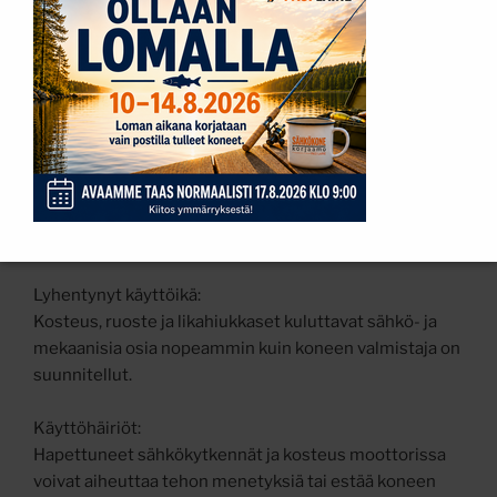
Pakkaset voivat vahingoittaa öljyjä ja voiteluaineita,
jotka voivat jähmettyä tai menettää tehoaan. Jää ja lumi
voivat tunkeutua pressun alle ja aiheuttaa
liukastumisvaaran käyttäjälle sekä jäätymisvaurioita
koneelle.
Mitä ongelmia ulkona säilyttämisestä voi
seurata?
Lyhentynyt käyttöikä:
Kosteus, ruoste ja likahiukkaset kuluttavat sähkö- ja
mekaanisia osia nopeammin kuin koneen valmistaja on
suunnitellut.
Käyttöhäiriöt:
Hapettuneet sähkökytkennät ja kosteus moottorissa
voivat aiheuttaa tehon menetyksiä tai estää koneen