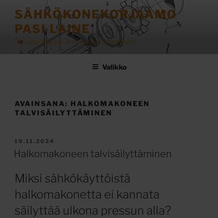
Siirry
SÄHKÖKONEKORJAAMO
sisältöön
PASI LAINE
Sähkötyökalujen korjaus ja huoltopalvelu
Valikko
AVAINSANA:
HALKOMAKONEEN
TALVISÄILYTTÄMINEN
JULKAISTU
19.11.2024
Halkomakoneen talvisäilyttäminen
Miksi sähkökäyttöistä
halkomakonetta ei kannata
säilyttää ulkona pressun alla?